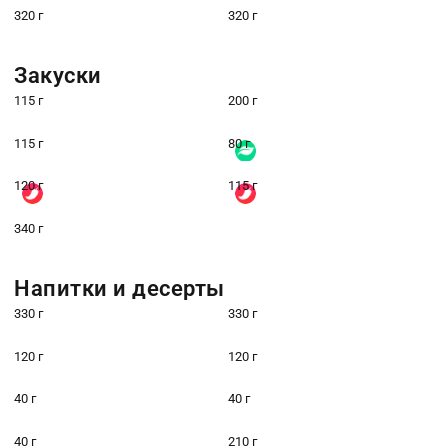
320 г
320 г
Закуски
115 г
200 г
115 г
80 г
120 г
115 г
340 г
Напитки и десерты
330 г
330 г
120 г
120 г
40 г
40 г
40 г
210 г