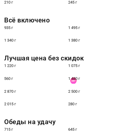
210 г
245 г
Всё включено
935 г
1 495 г
1 340 г
1 380 г
Лучшая цена без скидок
1 220 г
1 075 г
560 г
1 480 г
2 870 г
2 500 г
2 015 г
280 г
Обеды на удачу
715 г
645 г