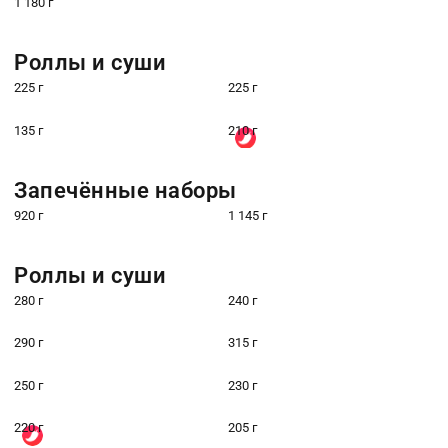
1 180 г
Роллы и суши
225 г
225 г
135 г
210 г
Запечённые наборы
920 г
1 145 г
Роллы и суши
280 г
240 г
290 г
315 г
250 г
230 г
220 г
205 г