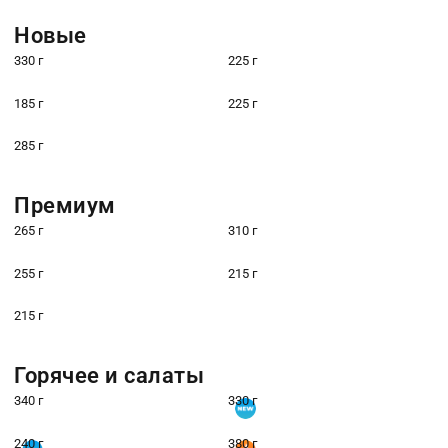
Новые
330 г
225 г
185 г
225 г
285 г
Премиум
265 г
310 г
255 г
215 г
215 г
Горячее и салаты
340 г
330 г
240 г
380 г